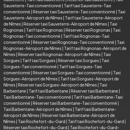
Sauveterre-Taxi conventionné
|
Tarif taxi Sauveterre-Taxi
conventionné
|
Réserver taxi Sauveterre-Taxi conventionné
|
Taxi
Sauveterre-Aéroport de Nîmes
|
Tarif taxi Sauveterre-Aéroport
de Nîmes
|
Réserver taxi Sauveterre-Aéroport de Nîmes
|
Taxi
Rognonas
|
Tarif taxi Rognonas
|
Réserver taxi Rognonas
|
Taxi
Rognonas-Taxi conventionné
|
Tarif taxi Rognonas-Taxi
conventionné
|
Réserver taxi Rognonas-Taxi conventionné
|
Taxi
Rognonas-Aéroport de Nîmes
|
Tarif taxi Rognonas-Aéroport de
Nîmes
|
Réserver taxi Rognonas-Aéroport de Nîmes
|
Taxi
Sorgues
|
Tarif taxi Sorgues
|
Réserver taxi Sorgues
|
Taxi
Sorgues-Taxi conventionné
|
Tarif taxi Sorgues-Taxi
conventionné
|
Réserver taxi Sorgues-Taxi conventionné
|
Taxi
Sorgues-Aéroport de Nîmes
|
Tarif taxi Sorgues-Aéroport de
Nîmes
|
Réserver taxi Sorgues-Aéroport de Nîmes
|
Taxi
Barbentane
|
Tarif taxi Barbentane
|
Réserver taxi Barbentane
|
Taxi Barbentane-Taxi conventionné
|
Tarif taxi Barbentane-Taxi
conventionné
|
Réserver taxi Barbentane-Taxi conventionné
|
Taxi Barbentane-Aéroport de Nîmes
|
Tarif taxi Barbentane-
Aéroport de Nîmes
|
Réserver taxi Barbentane-Aéroport de
Nîmes
|
Taxi Rochefort-du-Gard
|
Tarif taxi Rochefort-du-Gard
|
Réserver taxi Rochefort-du-Gard
|
Taxi Rochefort-du-Gard-