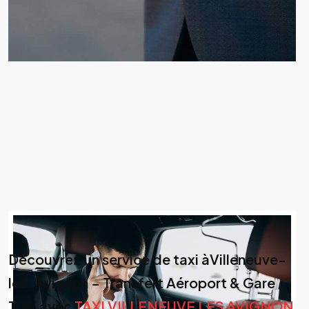
Découvrez un service de taxi àVilleneuve-
les-Avignon – Transfert Aéroport & Gare
TGV avec
TAXI VILLENEUVE LES AVIGNON