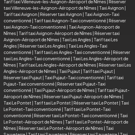
Tarif taxi Villeneuve-les-Avignon-Aéroport de Nîmes
|
Réserver
taxi Villeneuve-les-Avignon-Aéroport de Nîmes
|
Taxi Avignon
|
Tarif taxi Avignon
|
Réserver taxi Avignon
|
Taxi Avignon-Taxi
conventionné
|
Tarif taxi Avignon-Taxi conventionné
|
Réserver
taxi Avignon-Taxi conventionné
|
Taxi Avignon-Aéroport de
Nîmes
|
Tarif taxi Avignon-Aéroport de Nîmes
|
Réserver taxi
Avignon-Aéroport de Nîmes
|
Taxi Les Angles
|
Tarif taxi Les
Angles
|
Réserver taxi Les Angles
|
Taxi Les Angles-Taxi
conventionné
|
Tarif taxi Les Angles-Taxi conventionné
|
Réserver
taxi Les Angles-Taxi conventionné
|
Taxi Les Angles-Aéroport de
Nîmes
|
Tarif taxi Les Angles-Aéroport de Nîmes
|
Réserver taxi Les
Angles-Aéroport de Nîmes
|
Taxi Pujaut
|
Tarif taxi Pujaut
|
Réserver taxi Pujaut
|
Taxi Pujaut-Taxi conventionné
|
Tarif taxi
Pujaut-Taxi conventionné
|
Réserver taxi Pujaut-Taxi
conventionné
|
Taxi Pujaut-Aéroport de Nîmes
|
Tarif taxi Pujaut-
Aéroport de Nîmes
|
Réserver taxi Pujaut-Aéroport de Nîmes
|
Taxi Le Pontet
|
Tarif taxi Le Pontet
|
Réserver taxi Le Pontet
|
Taxi
Le Pontet-Taxi conventionné
|
Tarif taxi Le Pontet-Taxi
conventionné
|
Réserver taxi Le Pontet-Taxi conventionné
|
Taxi
Le Pontet-Aéroport de Nîmes
|
Tarif taxi Le Pontet-Aéroport de
Nîmes
|
Réserver taxi Le Pontet-Aéroport de Nîmes
|
Taxi
Sauveterre
|
Tarif taxi Sauveterre
|
Réserver taxi Sauveterre
|
Taxi