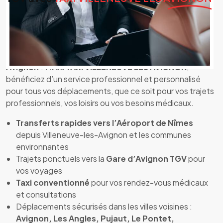
TAXI VILLENEUVE LES AVIGNON – Votre taxi
fiable et confortable
Vous cherchez un
taxi de confiance
à
Villeneuve-les-
Avignon
? Avec
TAXI VILLENEUVE LES AVIGNON
,
bénéficiez d’un service professionnel et personnalisé
pour tous vos déplacements, que ce soit pour vos trajets
professionnels, vos loisirs ou vos besoins médicaux.
Transferts rapides vers l’Aéroport de Nîmes
depuis Villeneuve-les-Avignon et les communes
environnantes
Trajets ponctuels vers la
Gare d’Avignon TGV
pour
vos voyages
Taxi conventionné
pour vos rendez-vous médicaux
et consultations
Déplacements sécurisés dans les villes voisines :
Avignon, Les Angles, Pujaut, Le Pontet,